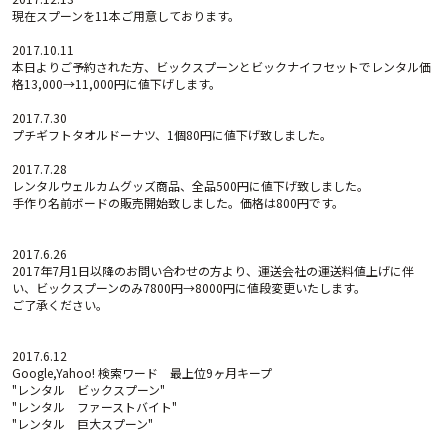
現在スプーンを11本ご用意しております。
2017.10.11
本日よりご予約された方、ビックスプーンとビックナイフセットでレンタル価
格13,000→11,000円に値下げします。
2017.7.30
プチギフトタオルドーナツ、1個80円に値下げ致しました。
2017.7.28
レンタルウェルカムグッズ商品、全品500円に値下げ致しました。
手作り名前ボードの販売開始致しました。価格は800円です。
2017.6.26
2017年7月1日以降のお問い合わせの方より、運送会社の運送料値上げに伴
い、ビックスプーンのみ7800円→8000円に値段変更いたします。
ご了承ください。
2017.6.12
Google,Yahoo! 検索ワード 最上位9ヶ月キープ
"レンタル ビックスプーン"
"レンタル ファーストバイト"
"レンタル 巨大スプーン"