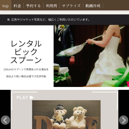
top
料金
予約する
利用例
サプライズ
動画作成